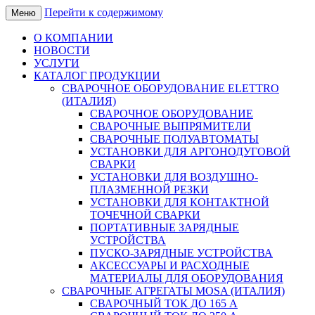
Перейти к содержимому
Меню
еффективный механизм развития
rtkom-electro.ru
О КОМПАНИИ
НОВОСТИ
УСЛУГИ
КАТАЛОГ ПРОДУКЦИИ
СВАРОЧНОЕ ОБОРУДОВАНИЕ ELETTRO
(ИТАЛИЯ)
СВАРОЧНОЕ ОБОРУДОВАНИЕ
СВАРОЧНЫЕ ВЫПРЯМИТЕЛИ
СВАРОЧНЫЕ ПОЛУАВТОМАТЫ
УСТАНОВКИ ДЛЯ АРГОНОДУГОВОЙ
СВАРКИ
УСТАНОВКИ ДЛЯ ВОЗДУШНО-
ПЛАЗМЕННОЙ РЕЗКИ
УСТАНОВКИ ДЛЯ КОНТАКТНОЙ
ТОЧЕЧНОЙ СВАРКИ
ПОРТАТИВНЫЕ ЗАРЯДНЫЕ
УСТРОЙСТВА
ПУСКО-ЗАРЯДНЫЕ УСТРОЙСТВА
АКСЕССУАРЫ И РАСХОДНЫЕ
МАТЕРИАЛЫ ДЛЯ ОБОРУДОВАНИЯ
СВАРОЧНЫЕ АГРЕГАТЫ MOSA (ИТАЛИЯ)
СВАРОЧНЫЙ ТОК ДО 165 А